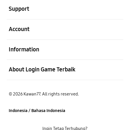
Support
Buka
Account
Buka
Information
Buka
About Login Game Terbaik
© 2026 Kawan77. All rights reserved.
Indonesia / Bahasa Indonesia
Ingin Tetap Terhubung?