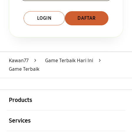
LOGIN
DAFTAR
Layer Popup Close
Kawan77
>
Game Terbaik Hari Ini
>
Game Terbaik
Buka
Footer Navigation
Products
Buka
Services
Buka