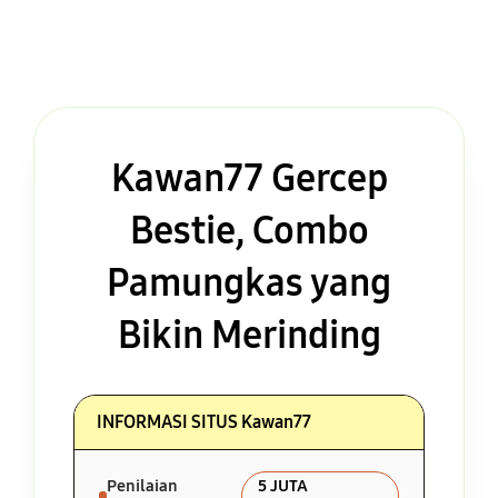
Kawan77 Gercep
Bestie, Combo
Pamungkas yang
Bikin Merinding
INFORMASI SITUS Kawan77
Penilaian
5 JUTA