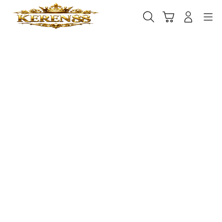
Skip
to
Cari
Troli
Login
Navigation
content