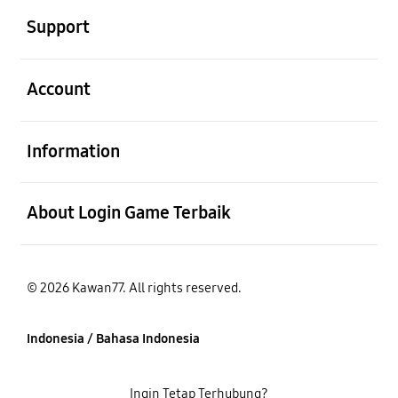
Support
Buka
Account
Buka
Information
Buka
About Login Game Terbaik
© 2026 Kawan77. All rights reserved.
Indonesia / Bahasa Indonesia
Ingin Tetap Terhubung?