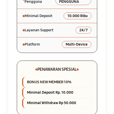
Pengguna
PENGGUNA
Minimal Deposit
10.000 Ribu
Layanan Support
24/7
Platform
Multi-Device
PENAWARAN SPESIAL
BONUS NEW MEMBER 10%
Minimal Deposit Rp. 10.000
Minimal Withdraw Rp 50.000