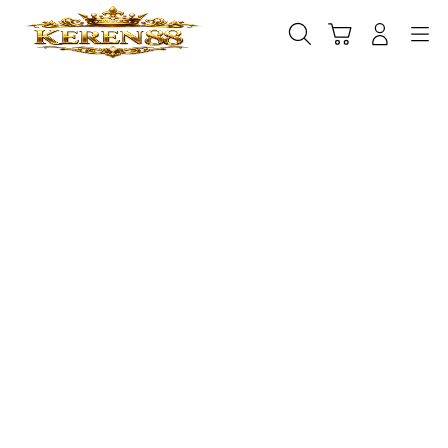
Skip
to
Cari
Troli
Login
Navigation
content